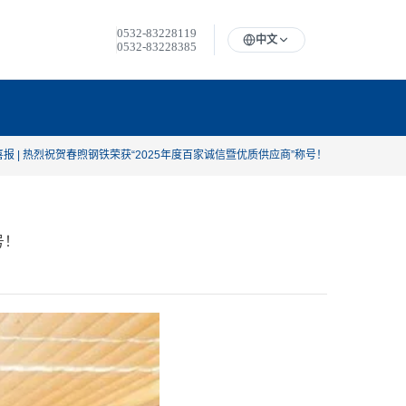
0532-83228119
中文
0532-83228385
喜报 | 热烈祝贺春煦钢铁荣获“2025年度百家诚信暨优质供应商”称号！
号！