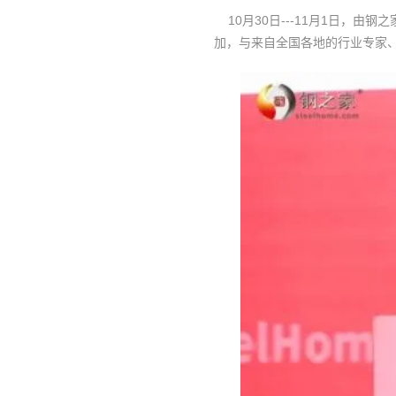
10月30日---11月1日，由
加，与来自全国各地的行业专家