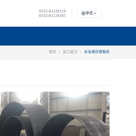
0532-83228119
中文
0532-83228385
首页
加工能力
长治液压卷板机