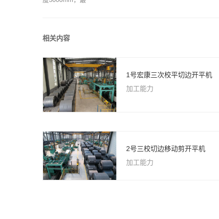
相关内容
1号宏康三次校平切边开平机
加工能力
2号三校切边移动剪开平机
加工能力