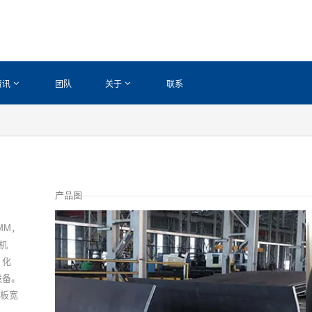
资讯
团队
关于
联系
产品图
MM，
机
、化
设备。
卷板宽