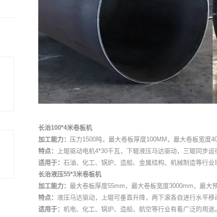
长治100*4米卷板机
加工能力：
压力1500吨，最大卷板厚度100MM，最大卷板宽度40
特点：
上辊驱动电机4*30千瓦，下辊液压马达驱动，三辊同步运
适用于：
石油、化工、锅炉、造船、金属结构、机械制造等行业
长治液压55*3米卷板机
加工能力：
最大卷板厚度55mm，最大卷板宽度3000mm，最
特点：
液压马达驱动，上辊可垂直升降，两下滚各自进行水平移
适用于：
机电、化工、锅炉、造船、航空等行业有着广泛的用途