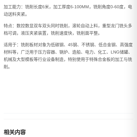
加工能力：
铣削长度6米，加工厚度6-100MM，铣削角度0-60度，电
动送料夹紧
。
特点：
数控数显双车双头同时铣削，滚轮自动上料，重型龙门铣头多
档可调，液压夹紧装置，铣削速度快，铣削面平整
。
适用于：铣削板材对象为低碳钢、45钢、不锈钢、低合金钢、高强度
材料等，广泛用于压力容器、锅炉、造船、电力、化工、LNG储罐、
机械及大型模板等行业设备制造，特别使用于特殊合金板的加工与铣
削。
相关内容