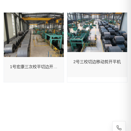
2号三校切边移动剪开平机
1号宏康三次校平切边开平机