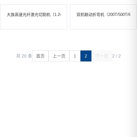
大族高速光纤激光切割机（1.2w/2w/3w/4w）
双机联动折弯机（200T/500T/630T
共 20 条
首页
上一页
1
2
下一页
2 / 2