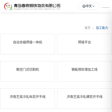
中文
首页
加工能力
自动合缝焊接一体机
焊接平台
数控门式切割机
钢板预处理加工线
济南艺高冷轧纵剪开平线
济南艺高冷轧横剪开平线