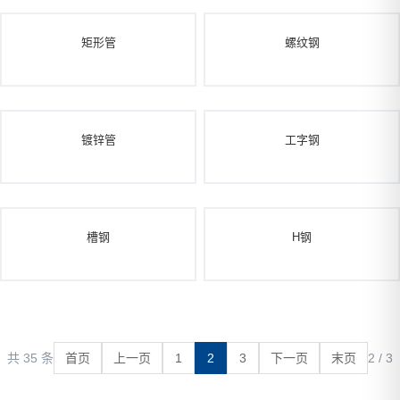
矩形管
螺纹钢
镀锌管
工字钢
槽钢
H钢
共 35 条
首页
上一页
1
2
3
下一页
末页
2 / 3