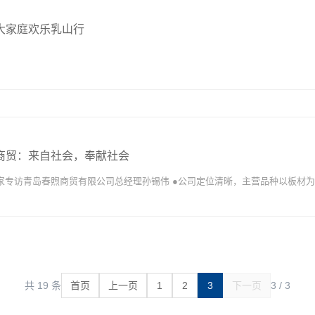
大家庭欢乐乳山行
商贸：来自社会，奉献社会
之家专访青岛春煦商贸有限公司总经理孙锡伟 ●公司定位清晰，主营品种以板材
于以山东半岛地区为主，辐射全国。 ●我们不是生产型企业，说到底，我们就
共 19 条
首页
上一页
1
2
3
下一页
3 / 3