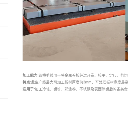
加工能力:
该横剪线用于将金属卷板经过开卷、校平、定尺、剪切
特点:
此生产线最大可加工板材厚度为3mm，可处理板材宽度最高可
适用于:
加工冷轧、镀锌、彩涂卷、不锈钢及表面涂镀后的各类金