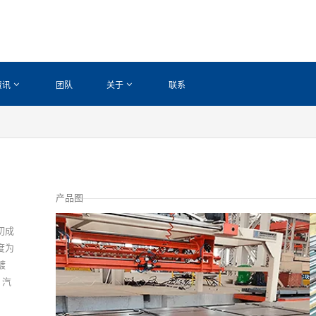
资讯
团队
关于
联系
产品图
切成
度为
镀
、汽