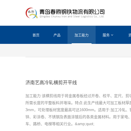
首页
产品
加工能力
服务
济南艺高冷轧横剪开平线
加工能力:该横剪线用于将金属卷板经过开卷、校平、定尺、剪
所需长度的平整板料并堆垛。特点:此生产线最大可加工板材厚
3mm，可处理板材宽度最高可达1600mm。适用于:加工冷轧、
锌、彩涂卷、不锈钢及表面涂镀后的各类金属材料。用于家电
车、路桥、电梯等相关行业。&amp;quot;