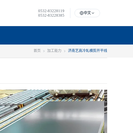
0532-83228119
中文
0532-83228385
首页
加工能力
济南艺高冷轧横剪开平线