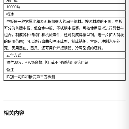
10000吨
描述
中板是一种宽厚比和表面积都很大的扁平钢材。按照材质的不同，中板
可分为普碳中板、低合金中板、不锈钢中板等。可按使用要求进行剪裁与
组合，制成各种结构件和机械零件，还可制成焊接型钢，进一步扩大钢板
的使用范围；可以进行弯曲和冲压成型，制成锅炉、容器、冲制汽车外
壳、民用器皿、器具、还可用作焊接钢管、冷弯型钢的坯料。
支付方式
预付30%，+70%余款;电汇或不可撤销即期信用证
备注
险别一切险和接受第三方检测
相关内容