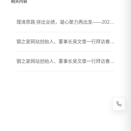
相关内容
理清思路 拼出业绩，凝心聚力再出发——2026年春煦年中会议暨团建活动圆满落幕
钢之家网站创始人、董事长吴文章一行拜访春煦钢铁胶州加工厂
钢之家网站创始人、董事长吴文章一行拜访春煦钢铁贸易（上海）有限公司