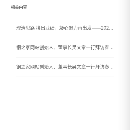
相关内容
理清思路 拼出业绩，凝心聚力再出发——2026年春煦年中会议暨团建活动圆满落幕
钢之家网站创始人、董事长吴文章一行拜访春煦钢铁胶州加工厂
钢之家网站创始人、董事长吴文章一行拜访春煦钢铁贸易（上海）有限公司